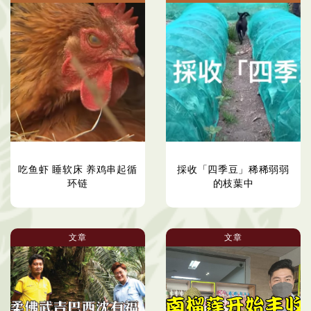
吃鱼虾 睡软床 养鸡串起循
採收「四季豆」稀稀弱弱
环链
的枝葉中
文章
文章