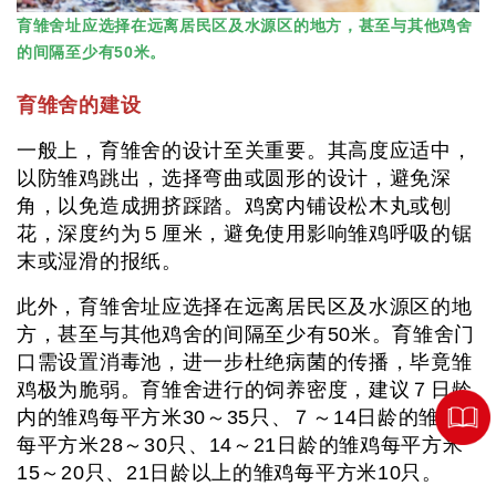
育雏舍址应选择在远离居民区及水源区的地方，甚至与其他鸡舍
的间隔至少有50米。
育雏舍的建设
一般上，育雏舍的设计至关重要。其高度应适中，
以防雏鸡跳出，选择弯曲或圆形的设计，避免深
角，以免造成拥挤踩踏。鸡窝内铺设松木丸或刨
花，深度约为５厘米，避免使用影响雏鸡呼吸的锯
末或湿滑的报纸。
此外，育雏舍址应选择在远离居民区及水源区的地
方，甚至与其他鸡舍的间隔至少有50米。育雏舍门
口需设置消毒池，进一步杜绝病菌的传播，毕竟雏
鸡极为脆弱。育雏舍进行的饲养密度，建议７日龄
内的雏鸡每平方米30～35只、７～14日龄的雏鸡
每平方米28～30只、14～21日龄的雏鸡每平方米
15～20只、21日龄以上的雏鸡每平方米10只。