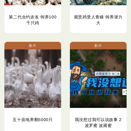
第二代合约农友 饲养100
观赏鸡受人青睐 饲养潜力
千只鸡
大
影片
影片
五十亩地养鹅5000只
我没想过我可以说故事 2
波罗蜜 波羅蜜