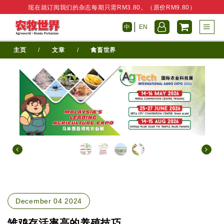
现在就订阅我们的杂志每期只需RM3.80。（原价RM9.80）
中
EN
主页
/
文章
/
禽畜世界
December 04 2024
雏鸡存活率高的养殖技巧