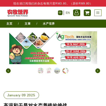
现在就订阅我们的杂志每期只需RM3.80。（原价RM9.80）
中
EN
主页
/
文章
/
水产世界
January 09 2025
高温和干旱对水产养殖的挑战