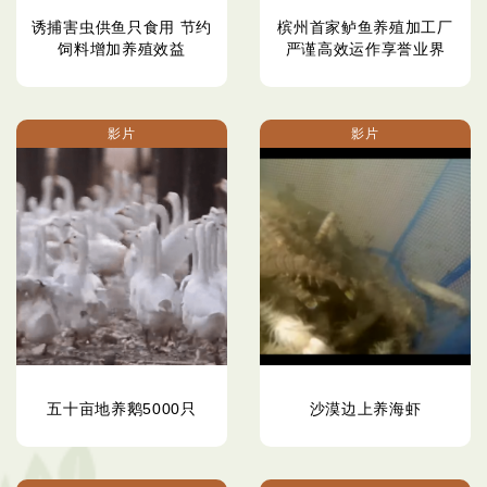
诱捕害虫供鱼只食用 节约
槟州首家鲈鱼养殖加工厂
饲料增加养殖效益
严谨高效运作享誉业界
影片
影片
五十亩地养鹅5000只
沙漠边上养海虾