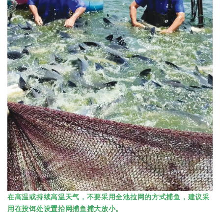
在高温或持续高温天气，不要采用全池拉网的方式捕鱼，建议采
用在投饵处设置抬网捕鱼捕大放小。