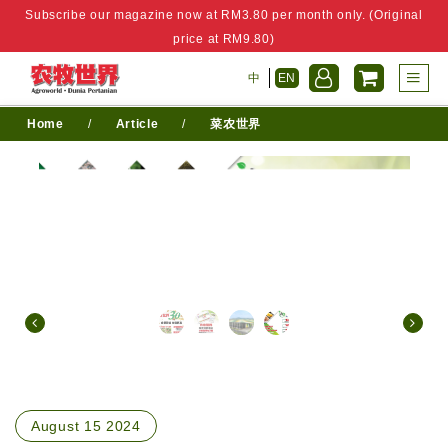
Subscribe our magazine now at RM3.80 per month only. (Original
price at RM9.80)
中
EN
Home
/
Article
/
菜农世界
August 15 2024