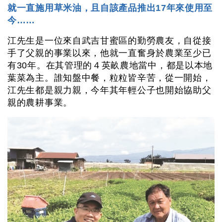
就一直施用草米油，且自該產品推出17年來使用至
今……
江先生是一位來自武吉甘蜜區的勤勞農友，自從接
手了父親的事業以來，他就一直奮身於農業至少已
有30年。在其管理的４英畝農地當中，都是以本地
葉菜為主。誰知盤中餐，粒粒皆辛苦，從一開始，
江先生都是親力親，今年其年輕公子也開始協助父
親的農耕事業。