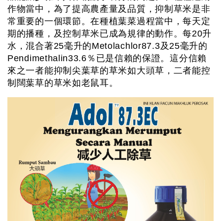
作物當中，為了提高農產量及品質，抑制草米是非
常重要的一個環節。在種植葉菜過程當中，每天定
期的播種，及控制草米已成為規律的動作。每20升
水，混合著25毫升的Metolachlor87.3及25毫升的
Pendimethalin33.6％已是信賴的保證。這分信賴
來之一者能抑制尖葉草的草米如大頭草，二者能控
制闊葉草的草米如老鼠耳。