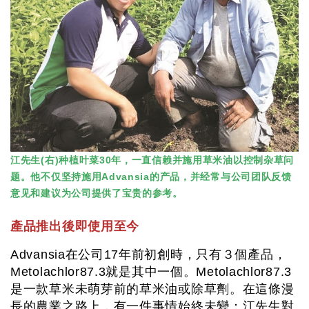
江先生(右)种植叶菜30年，一直信赖并施用草米油以控制杂草问
题。他不仅坚持施用Advansia的产品，并经常与公司团队反馈
意见和建议为公司提供了宝贵的参考。
產品推出後即使用至今
Advansia在公司17年前初創時，只有３個產品，
Metolachlor87.3就是其中一個。Metolachlor87.3
是一款草米未萌芽前的草米油或除草劑。在這條漫
長的農業之路上，有一件事情始終未變：江先生對