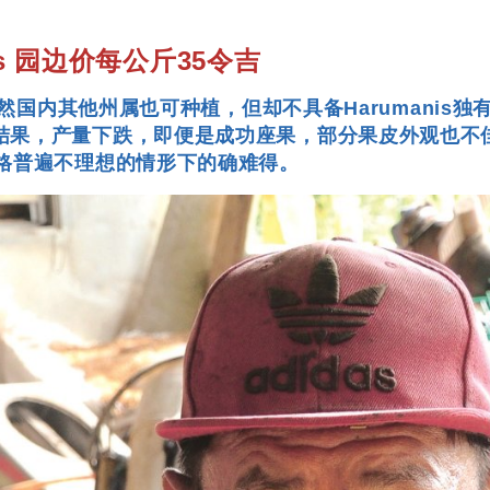
s 园边价每公斤35令吉
虽然国内其他州属也可种植，但却不具备Harumanis独有
果，产量下跌，即便是成功座果，部分果皮外观也不佳，影
价格普遍不理想的情形下的确难得。