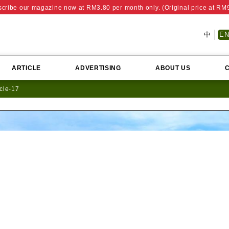
cribe our magazine now at RM3.80 per month only. (Original price at RM
中
E
ARTICLE
ADVERTISING
ABOUT US
icle-17