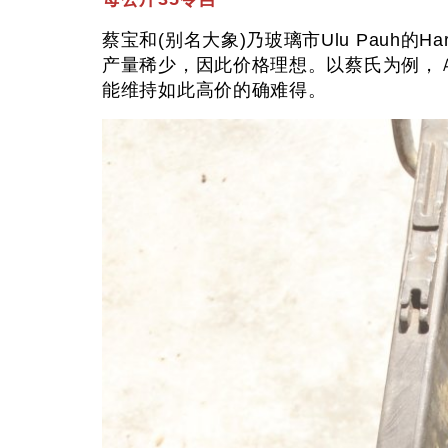
蔡宝和(别名大象)乃玻璃市Ulu Pauh的
产量稀少，因此价格理想。以蔡氏为例，Ａ果H
能维持如此高价的确难得。