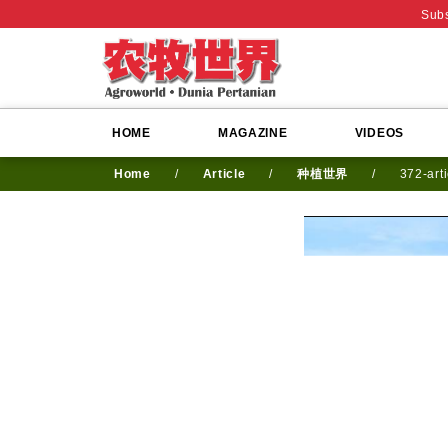
Subs
HOME
MAGAZINE
VIDEOS
Home
/
Article
/
种植世界
/
372-art