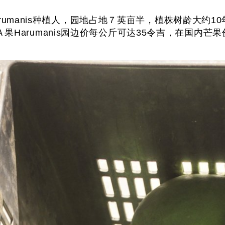
Harumanis种植人，园地占地７英亩半，植株树龄大约10
arumanis园边价每公斤可达35令吉，在国内芒果价