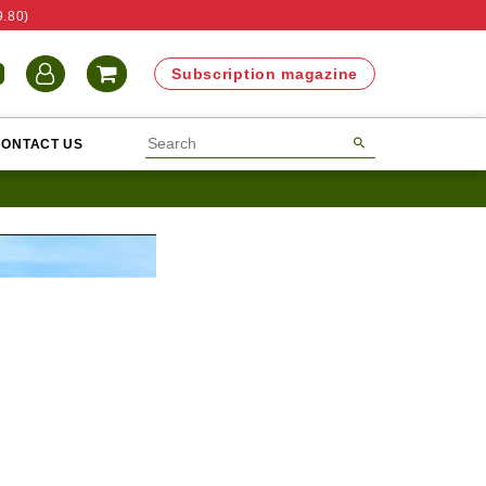
9.80)
N
Subscription magazine
CONTACT US