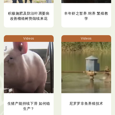
积极施肥及防治叶凋萎病
丰年虾之暂养.饲养.繁殖教
改善榴梿树势陆续来花
学
Videos
Videos
生猪产能持续下滑 如何稳
尼罗罗非鱼养殖技术
生产？