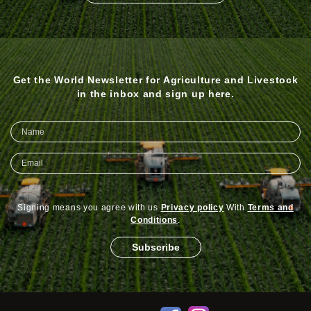
Get the World Newsletter for Agriculture and Livestock
in the inbox and sign up here.
Signing means you agree with us
Privacy policy
With
Terms and
Conditions
.
Subscribe