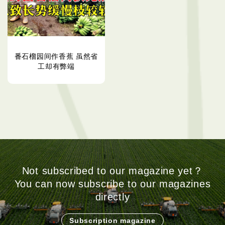
番石榴园间作香蕉 虽然省
工却有弊端
Not subscribed to our magazine yet？
You can now subscribe to our magazines
directly
Subscription magazine