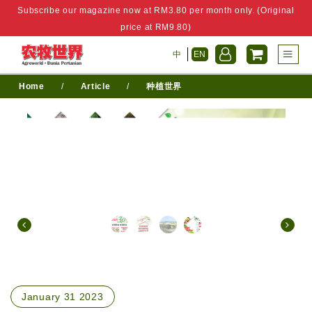
Subscribe our magazine now at RM3.80 per month only. (Original
price at RM9.80)
中
EN
Home
/
Article
/
种植世界
January 31 2023