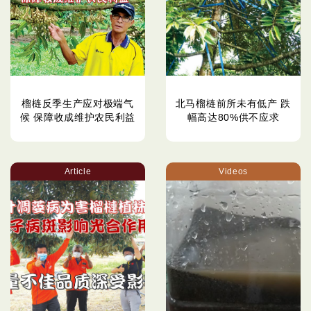
榴梿反季生产应对极端气
北马榴梿前所未有低产 跌
候 保障收成维护农民利益
幅高达80%供不应求
Article
Videos