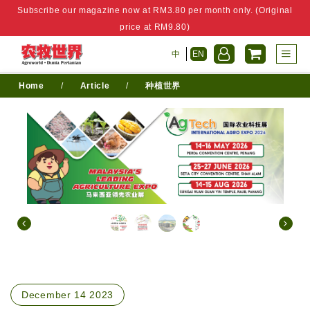
Subscribe our magazine now at RM3.80 per month only. (Original
price at RM9.80)
中
EN
Home
/
Article
/
种植世界
December 14 2023