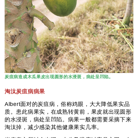
炭疽病造成木瓜果皮出现圆形的水浸斑，病处呈凹陷。
淘汰炭疽病病果
Albert面对的炭疽病，俗称鸡眼，大大降低果实品
质。患此病果实，在成熟转黄前，果皮就出现圆形
的水浸斑，病处呈凹陷。病果一般都需要采摘下来
淘汰掉，减少感染其他健康果实几率。