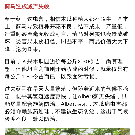
蓟马造成减产失收
至于蓟马这虫害，相信木瓜种植人都不陌生。基本
上，蓟马导致植株开花不良，结不成果，产量低，
严重时甚至毫无收成可言。蓟马对果实也会造成破
坏，受害果果皮粗糙、凹凸不平，商品价值大大下
降，沦为Ｂ果。
目前，Ａ果木瓜园边价每公斤2.30令吉，尚算理
想，但他坦言之前刚开始收成的时候，就录得只有
每公斤1.80令吉而已，以致面对亏损。
过去蓟马在旱天大量繁殖，但随着近来的气候不稳
定，似乎其繁殖速度更快，让Albert毫无头绪，只
能尽量配合施药防治。Albert表示，木瓜病虫害都
必须仰赖施药处理，不建议生态防治，这出于气候
极度不良，难以防治。