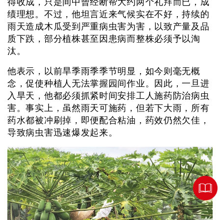
得收成，只是间中曾经断帮大约两个礼拜而已，成
绩理想。不过，他坦言近来气候实在不好，持续的
雨天造成木瓜受到严重病虫害为害，以致产量及品
质下跌，部分植株甚至因患病而整株必须予以淘
汰。
他表示，以前旱季雨季季节明显，如今则毫无概
念，促使种植人无法掌握园间作业。因此，一旦进
入旱天，他都必须抓紧时间安排工人施药防治病虫
害。事实上，虽然雨天可施药，但若下大雨，所有
药水都被冲刷掉，即便配合粘油，药效仍然欠佳，
导致病虫害迅速爆发起来。