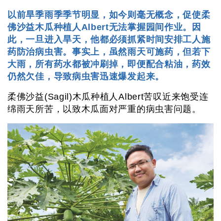
以前旱季雨季季节明显，如今则毫无概念，促使柔
佛沙益木瓜种植人Albert无法掌握园间作业。因
此，一旦进入旱天，他都必须抓紧时间安排工人施
药防治病虫害。事实上，虽然雨天可施药，但若下
大雨，所有药水都被冲刷掉，即便配合粘油，药效
仍然欠佳，导致病虫害迅速爆发起来。
柔佛沙益(Sagil)木瓜种植人Albert苦叹近来饱受连
绵雨天所苦，以致木瓜面对严重的病虫害问题。