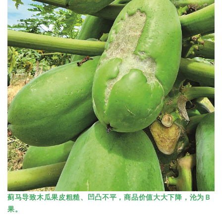
蓟马导致木瓜果皮粗糙、凹凸不平，商品价值大大下降，沦为Ｂ
果。