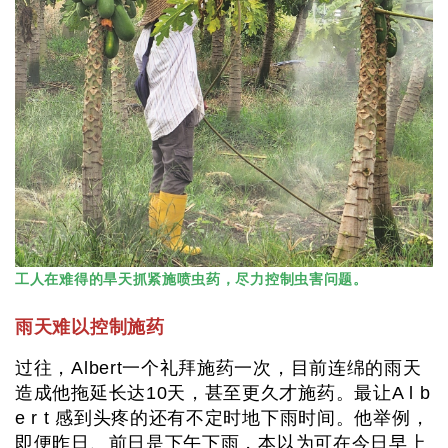
工人在难得的旱天抓紧施喷虫药，尽力控制虫害问题。
雨天难以控制施药
过往，Albert一个礼拜施药一次，目前连绵的雨天
造成他拖延长达10天，甚至更久才施药。最让A l b
e r t 感到头疼的还有不定时地下雨时间。他举例，
即便昨日、前日是下午下雨，本以为可在今日早上