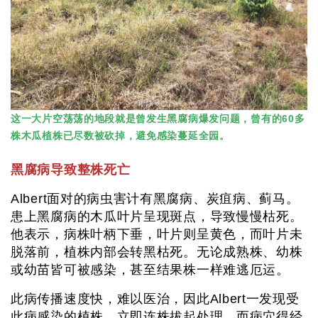
这一大片空荡荡的地段就是曾发生黑腐病爆发问题，曾有的60多
株木瓜植株已尽数被砍掉，避免感染蔓延全园。
黑腐病导致整株死亡
Albert面对的病虫害计有黑腐病、炭疽病、蓟马。
患上黑腐病的木瓜叶片呈现斑点，导致慢慢枯死。
他表示，病株叶柄下垂，叶片则呈黄色，而叶片未
脱落前，植株内部会转黑枯死。无论成熟株、幼株
或幼苗皆可被感染，甚至结果株一样难逃厄运。
此病传播速度快，难以医治，因此Albert一发现受
此病感染的植株，立即连株拔起处理，而病穴得经