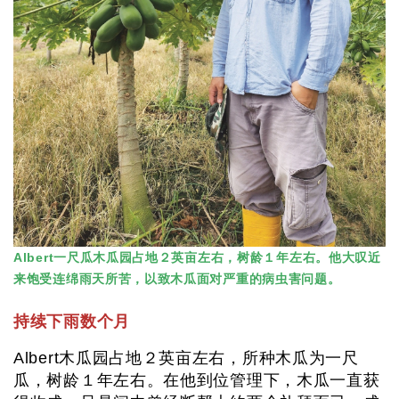
Albert一尺瓜木瓜园占地２英亩左右，树龄１年左右。他大叹近
来饱受连绵雨天所苦，以致木瓜面对严重的病虫害问题。
持续下雨数个月
Albert木瓜园占地２英亩左右，所种木瓜为一尺
瓜，树龄１年左右。在他到位管理下，木瓜一直获