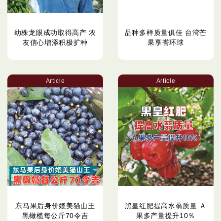
幼株龙眼成功取得高产 农
品种多样质量俱佳 台湾芒
友信心增添积极扩种
果享誉环球
Article
Article
东马果后身价媲美猫山王
黑皇红肥提高水蓊质量 Ａ
黑橄榄每公斤70令吉
果多产量提升10％