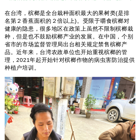
在台湾，槟榔是全台栽种面积最大的果树类(是排
名第２香蕉面积的２倍以上)。受限于嚼食槟榔对
健康的隐患，很多地区在政策上虽然不限制槟榔栽
种，但是也不鼓励槟榔产业的发展。在中国，个别
省市的市场监督管理局出台相关规定禁售槟榔产
品。近年来，台湾农政单位也开始重视槟榔的管
理，2021年起开始针对槟榔作物的病虫害防治提供
种植户培训。