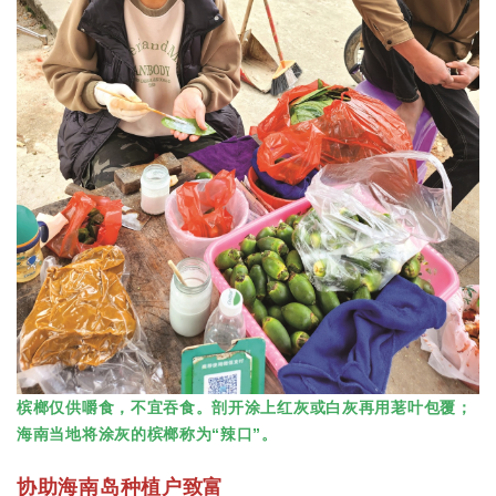
槟榔仅供嚼食，不宜吞食。剖开涂上红灰或白灰再用荖叶包覆；
海南当地将涂灰的槟榔称为“辣口”。
协助海南岛种植户致富