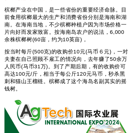
槟榔产业在中国，是一些省份的重要经济命脉。目
前食用槟榔最大的生产和消费省份分别是海南和湖
南。在海南当地，不少槟榔种植户因为市场价格一
片向好而发家致富。按海南岛农户的说法，6,000
余株槟榔树(60亩，约为10英亩)，
按当时每斤(500克)的收购价10元(马币６元)，一对
夫妻在自己照顾不雇工的情况向，去年赚了50余万
人民币(马币31万)。到了产期后期，有的收购价可
高达100元/斤，相当于每公斤120元马币，秒杀黑
刺和猫山王榴梿。槟榔成了这个海岛名副其实的摇
钱树。