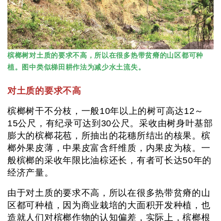
槟榔树对土质的要求不高，所以在很多热带贫瘠的山区都可种
植。图中类似梯田耕作法为减少水土流失。
对土质的要求不高
槟榔树干不分枝，一般10年以上的树可高达12～
15公尺，有纪录可达到30公尺。采收由树身叶基部
膨大的槟榔花苞，所抽出的花穗所结出的核果。槟
榔外果皮薄，中果皮富含纤维质，内果皮为核。一
般槟榔的采收年限比油棕还长，有者可长达50年的
经济产量。
由于对土质的要求不高，所以在很多热带贫瘠的山
区都可种植，因为商业栽培的大面积开发种植，也
造就人们对槟榔作物的认知偏差，实际上，槟榔根