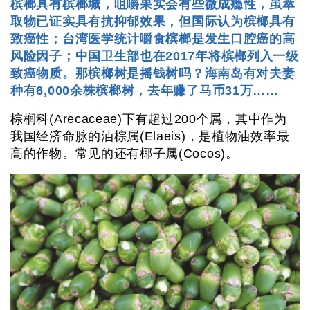
槟榔具有槟榔堿，咀嚼果实会有些微成瘾性，虽萃
取物已证实具有抗抑郁效果，但国际认为槟榔具有
致癌性；台湾医学统计嚼食槟榔是发生口腔癌的高
风险因子；中国卫生部也在2017年将槟榔列入一级
致癌物质。那槟榔树是摇钱树吗？海南岛有对夫妻
种有6,000余株槟榔树，去年赚了马币31万……
棕榈科(Arecaceae)下有超过200个属，其中作为
我国经济命脉的油棕属(Elaeis)，是植物油效率最
高的作物。常见的还有椰子属(Cocos)。