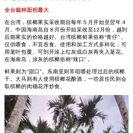
全台栽种面积最大
在台湾，槟榔果实采收期自每年５月开始至翌年４
月。中国海南岛自８月份开始采收至12月份，越到
后期果实的价格越好。台湾槟榔鲜果俗称“青仔”，
仅供嚼食，不宜吞食。使用和加工方式多样化，可
用荖叶包覆、可剖开涂上红灰或白灰再夹入荖花。
在海南岛，涂灰的槟榔俗称“辣口”，
鲜果则为“甜口”。东南亚则常咀嚼处理过后的槟榔
干。大马则有人使用槟榔花酿酒，一些原住民则会
取槟榔的肉穗花序炒食。