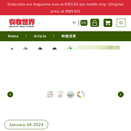
Subscribe our magazine now at RM3.80 per month only. (Original
price at RM9.80)
中
EN
Home
/
Article
/
种植世界
January 04 2024