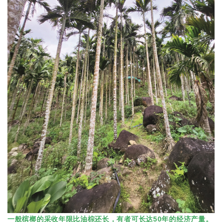
一般槟榔的采收年限比油棕还长，有者可长达50年的经济产量。