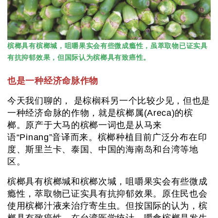
槟榔具有槟榔堿，咀嚼果实会有些微成瘾性，虽萃取物已证实具
有抗抑郁效果，但国际认为槟榔具有致癌性。
也是一种经济命脉作物
今天我们聊的， 是棕榈科另一个比较少见，但也是
一种经济命脉的作物，就是槟榔属(Areca)的槟
榔。原产于大马的槟榔一词也是从马来
语“Pinang”音译而来。槟榔种植目前广泛分布在印
度、斯里兰卡、泰国、中国的海南岛和台湾等地
区。
槟榔具有槟榔堿和槟榔次堿，咀嚼果实会有些微成
瘾性，萃取物已证实具有抗抑郁效果。原住民也会
使用槟榔汁液来治疗寄生虫。但按国际的认为，槟
榔具有致癌性，在台湾医学统计，嚼食槟榔是发生