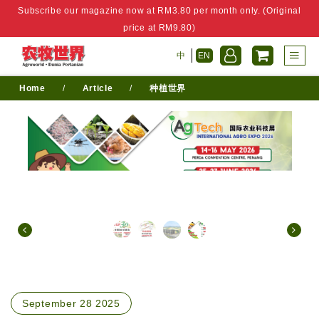
Subscribe our magazine now at RM3.80 per month only. (Original
price at RM9.80)
中
EN
Home
/
Article
/
种植世界
September 28 2025