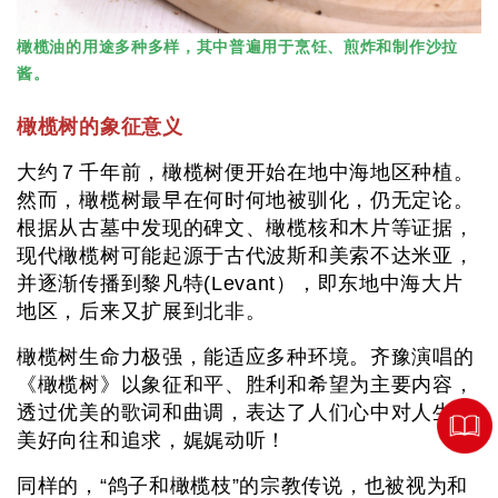
橄榄油的用途多种多样，其中普遍用于烹饪、煎炸和制作沙拉
酱。
橄榄树的象征意义
大约７千年前，橄榄树便开始在地中海地区种植。
然而，橄榄树最早在何时何地被驯化，仍无定论。
根据从古墓中发现的碑文、橄榄核和木片等证据，
现代橄榄树可能起源于古代波斯和美索不达米亚，
并逐渐传播到黎凡特(Levant），即东地中海大片
地区，后来又扩展到北非。
橄榄树生命力极强，能适应多种环境。齐豫演唱的
《橄榄树》以象征和平、胜利和希望为主要内容，
透过优美的歌词和曲调，表达了人们心中对人生的
美好向往和追求，娓娓动听！
同样的，“鸽子和橄榄枝”的宗教传说，也被视为和