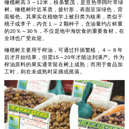
橄榄树高３～12米，枝条繁茂，是亚热带阔叶常绿
树。橄榄树叶近革质，披针形，表面呈深绿色，背
面银色。其果实在植物学上被归类为核果，类似于
桃子或李子，内含１～２颗种子，含油量约占鲜重
的20％～30％，不仅是地中海饮食的重要食材，在
全球也广受欢迎。
橄榄树主要用于榨油，可通过扦插繁植，４～８年
后才开始结果，但需15～20年才能达到满产。作为
榨油原料的果实通常留在树上成熟；而用于食品加
工时，则在未成熟时采摘或摇落。