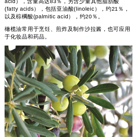
acid），含量高达83％，另含少量其他脂肪酸
(fatty acids），包括亚油酸(linoleic），约21％，
以及棕櫊酸(palmitic acid），约20％。
橄榄油常用于烹饪、煎炸及制作沙拉酱，也可应用
于化妆品和药品。