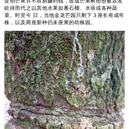
证明芒果并不容易赚到钱，造成芒果树纷纷被农友
砍掉而代之以其他水果如番石榴、水蓊或各种蔬
菜。时至今 日，当地金龙芒园只剩下３座长有成年
株，以及两座新种仍未座果的幼株园。