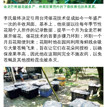
金龙芒树越老越多产，伸展至篱笆外的下垂枝桠也挂果累累。
李氏最终决定引用台湾催花技术促成如今一年盛产
一次的丰收局面。基本上，他依据以往每年季节性
花期个人所作的记录数据，提早一个月为金龙芒树
展开催花。催花技术的首要步骤乃环割；环割一个
月后花期便到来；花期时他在园间利用海鲜残余吸
引大量苍蝇飞来，旨在让它们在花朵间授粉，以确
保座果率高，因此他在这期间完全不施农药，以免
苍蝇及其他授粉昆虫被杀灭。