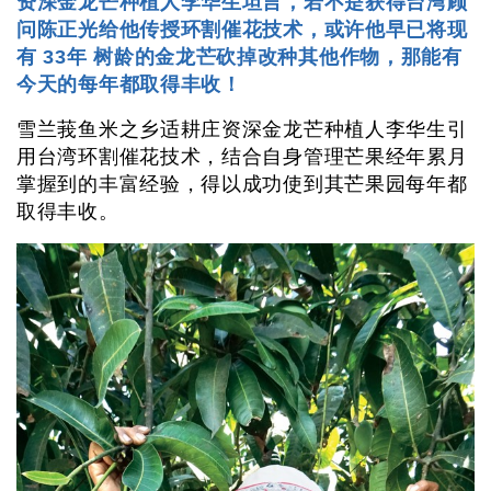
资深金龙芒种植人李华生坦言，若不是获得台湾顾
问陈正光给他传授环割催花技术，或许他早已将现
有 33年 树龄的金龙芒砍掉改种其他作物，那能有
今天的每年都取得丰收！
雪兰莪鱼米之乡适耕庄资深金龙芒种植人李华生引
用台湾环割催花技术，结合自身管理芒果经年累月
掌握到的丰富经验，得以成功使到其芒果园每年都
取得丰收。