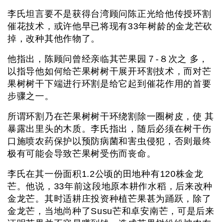
李氏坦言要不是获得台湾顾问陈正光给他传授环割
催花技术，或许他早已将现有33年树龄的金龙芒砍
掉，改种其他作物了。
他指出，陈顾问曾经亲临其芒果园７-８次之 多，
以指导他如何给芒果树树干展开环割技术，而对芒
果树树干下端进行环割是给它起到催花作用的首要
步骤之一。
所谓环割乃在芒果树树干环绕割除一圈树皮，使 其
暴露出里头的木质。李氏指出，随后必须在树干伤
口施喷农药保护以预防病菌和害虫侵犯，否则最终
极有可能会导致芒果树受伤而丧命。
李氏在其一份面积1.2公顷的田地种有120株金龙
芒。他说，33年前这段地原本耕作水稻，后来改种
金龙芒。其时适耕庄投资种植芒果甚为踊跃，除了
金龙芒，当地尚种了Susu芒和卓安南芒，可是后来