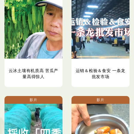
云冰土壤有机质高 苦瓜产
运销＆检验＆食安 一条龙
量高得惊人
批发市场
影片
影片