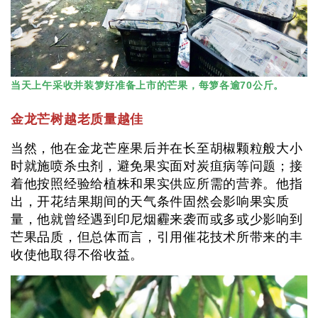
当天上午采收并装箩好准备上市的芒果，每箩各逾70公斤。
金龙芒树越老质量越佳
当然，他在金龙芒座果后并在长至胡椒颗粒般大小
时就施喷杀虫剂，避免果实面对炭疽病等问题；接
着他按照经验给植株和果实供应所需的营养。他指
出，开花结果期间的天气条件固然会影响果实质
量，他就曾经遇到印尼烟霾来袭而或多或少影响到
芒果品质，但总体而言，引用催花技术所带来的丰
收使他取得不俗收益。