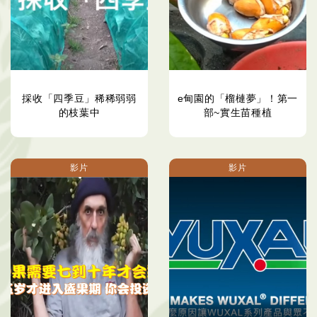
採收「四季豆」稀稀弱弱
e甸園的「榴槤夢」！第一
的枝葉中
部~實生苗種植
影片
影片