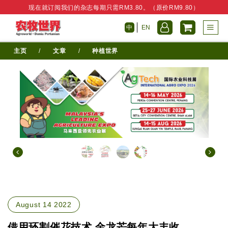
现在就订阅我们的杂志每期只需RM3.80。（原价RM9.80）
中
EN
主页
/
文章
/
种植世界
August 14 2022
借用环割催花技术 金龙芒每年大丰收