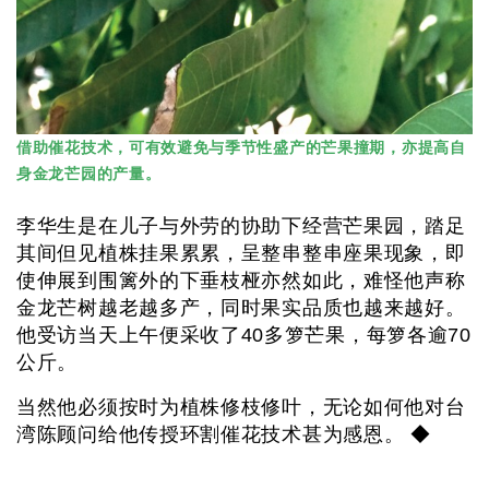
借助催花技术，可有效避免与季节性盛产的芒果撞期，亦提高自
身金龙芒园的产量。
李华生是在儿子与外劳的协助下经营芒果园，踏足
其间但见植株挂果累累，呈整串整串座果现象，即
使伸展到围篱外的下垂枝桠亦然如此，难怪他声称
金龙芒树越老越多产，同时果实品质也越来越好。
他受访当天上午便采收了40多箩芒果，每箩各逾70
公斤。
当然他必须按时为植株修枝修叶，无论如何他对台
湾陈顾问给他传授环割催花技术甚为感恩。 ◆