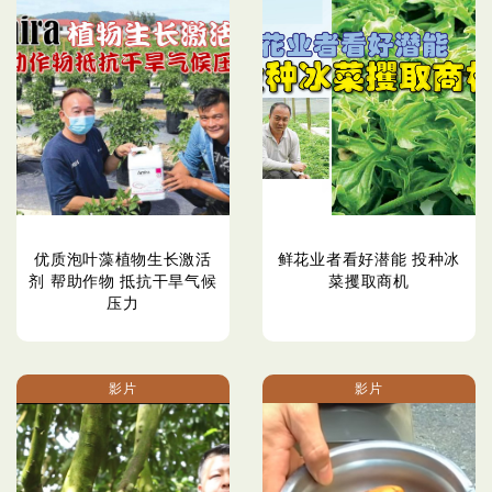
优质泡叶藻植物生长激活
鲜花业者看好潜能 投种冰
剂 帮助作物 抵抗干旱气候
菜攫取商机
压力
影片
影片