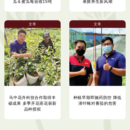
瓜＆蜜瓜每亩收15吨
果掀养生新风潮
文章
文章
马中花卉科技合作取得丰
种植早期即施药防控 降低
硕成果 多季开花茶花获新
潜叶蝇对番茄的危害
品种授权