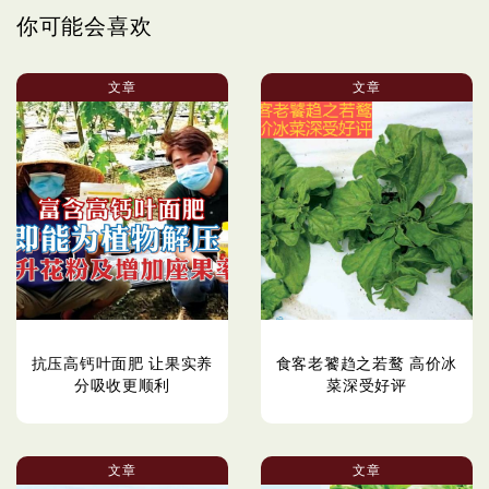
你可能会喜欢
文章
文章
抗压高钙叶面肥 让果实养
食客老饕趋之若鹜 高价冰
分吸收更顺利
菜深受好评
文章
文章