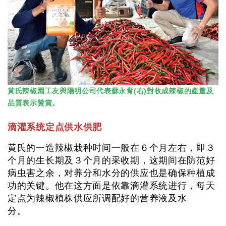
黃氏辣椒園工友與陽明公司代表蘇永育(右)對收成辣椒的產量及
品質表示贊賞。
滴灌系统定点供水供肥
黄氏的一造辣椒栽种时间一般在６个月左右，即３
个月的生长期及３个月的采收期，这期间在防范好
病虫害之余，对养分和水分的供应也是确保种植成
功的关键。他在这方面是依靠滴灌系统进行，每天
定点为辣椒植株供应所调配好的营养液及水
分。