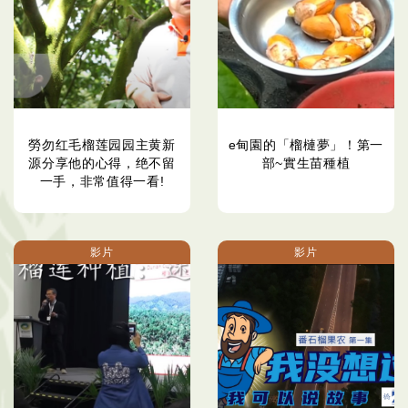
勞勿红毛榴莲园园主黄新
e甸園的「榴槤夢」！第一
源分享他的心得，绝不留
部~實生苗種植
一手，非常值得一看!
影片
影片