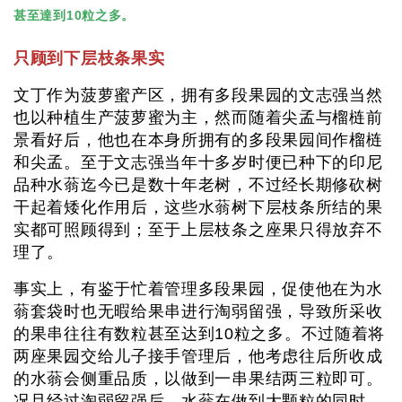
甚至達到10粒之多。
只顾到下层枝条果实
文丁作为菠萝蜜产区，拥有多段果园的文志强当然
也以种植生产菠萝蜜为主，然而随着尖孟与榴梿前
景看好后，他也在本身所拥有的多段果园间作榴梿
和尖孟。至于文志强当年十多岁时便已种下的印尼
品种水蓊迄今已是数十年老树，不过经长期修砍树
干起着矮化作用后，这些水蓊树下层枝条所结的果
实都可照顾得到；至于上层枝条之座果只得放弃不
理了。
事实上，有鉴于忙着管理多段果园，促使他在为水
蓊套袋时也无暇给果串进行淘弱留强，导致所采收
的果串往往有数粒甚至达到10粒之多。不过随着将
两座果园交给儿子接手管理后，他考虑往后所收成
的水蓊会侧重品质，以做到一串果结两三粒即可。
况且经过淘弱留强后，水蓊在做到大颗粒的同时，