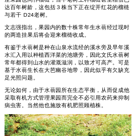
达百年树龄，这包括３株当下正在绽开红花的榴梿
与若干 D24老树。
文志强指出，果园内的数十株常年生水蓊经过现时
的两造挂果后将会迎来榴梿收成。
有鉴于水蓊树是种在山泉水流经的溪水旁及早年溪
水汇入用以种植西洋菜的池塘旁，因此文氏水蓊树
常年都得到山水的灌溉滋润，以致才可高产。可是
基于水蓊生长在大芭幽谷地带，因此似乎有欠缺充
足光照问题。
无论如何，由于水蓊园所在生态平衡，从而促成他
采取有机方式管理果园而完全不必引用农药来抑制
病虫害。当然他也施放有机肥照顾植株。