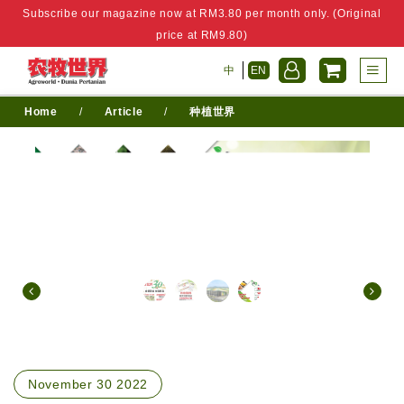
Subscribe our magazine now at RM3.80 per month only. (Original
price at RM9.80)
中
EN
Home
/
Article
/
种植世界
November 30 2022