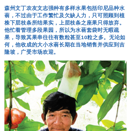
森州文丁农友文志强种有多样水果包括印尼品种水
蓊，不过由于工作繁忙及欠缺人力，只可照顾到植
株下层枝条所结果实，上层枝条之座果只得放弃。
他忙着管理多段果园，所以为水蓊套袋时无暇疏
果，导致其果串往往有数粒甚至10粒之多。无论如
何，他收成的大小水蓊长期在当地销售并供应到吉
隆坡，广受市场欢迎。