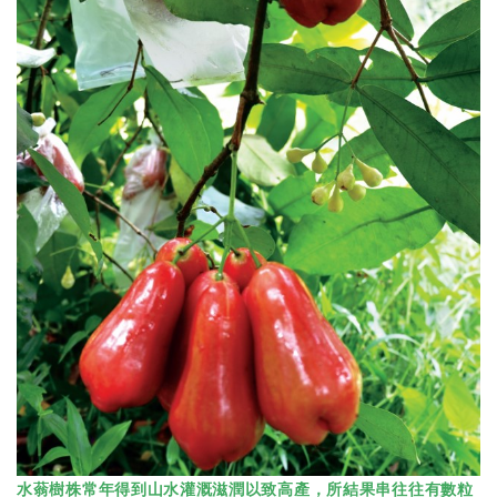
水蓊樹株常年得到山水灌溉滋潤以致高產，所結果串往往有數粒