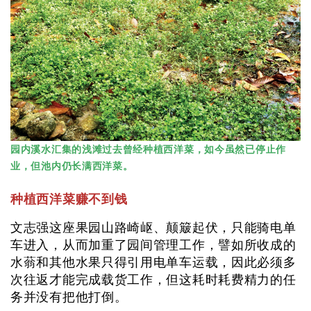
园内溪水汇集的浅滩过去曾经种植西洋菜，如今虽然已停止作
业，但池内仍长满西洋菜。
种植西洋菜赚不到钱
文志强这座果园山路崎岖、颠簸起伏，只能骑电单
车进入，从而加重了园间管理工作，譬如所收成的
水蓊和其他水果只得引用电单车运载，因此必须多
次往返才能完成载货工作，但这耗时耗费精力的任
务并没有把他打倒。