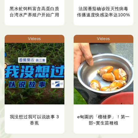
黑水虻饲料富含高蛋白质
法国番茄确诊毁灭性病毒
台湾水产养殖户开始广用
传播速度快感染率达100%
Videos
Videos
我没想过我可以说故事 3
e甸園的「榴槤夢」！第一
香蕉
部~實生苗種植