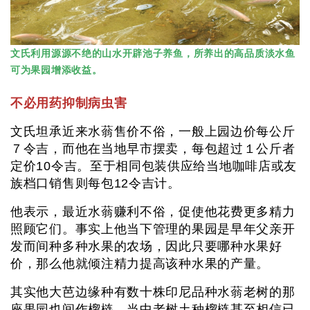
文氏利用源源不绝的山水开辟池子养鱼，所养出的高品质淡水鱼
可为果园增添收益。
不必用药抑制病虫害
文氏坦承近来水蓊售价不俗，一般上园边价每公斤
７令吉，而他在当地早市摆卖，每包超过１公斤者
定价10令吉。至于相同包装供应给当地咖啡店或友
族档口销售则每包12令吉计。
他表示，最近水蓊赚利不俗，促使他花费更多精力
照顾它们。事实上他当下管理的果园是早年父亲开
发而间种多种水果的农场，因此只要哪种水果好
价，那么他就倾注精力提高该种水果的产量。
其实他大芭边缘种有数十株印尼品种水蓊老树的那
座果园也间作榴梿，当中老树土种榴梿甚至相信已