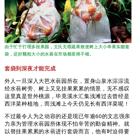
由于忙于打理多段果园，文氏无瑕疏果致使树上大小串果实都套
袋，还好颗粒大小的水蓊在市场都卖得不错。
套袋到深夜才能完成
外人一旦深入大芭水蓊园所在，置身山泉水淙淙流
经水蓊树旁、树上又见挂果累累的情景，无不感叹
这里真是世外桃源，毕竟溪水汇集浅滩过去曾经是
西洋菜种植地，而浅滩上今天仍见长有西洋菜呢！
不过最令人为之动容的还是现已年逾60的文志强亲
力亲为管理水蓊园所体现不怕辛苦的勤奋精神。就
以替挂果累累的水蓊进行套袋而言，他有时迫得要