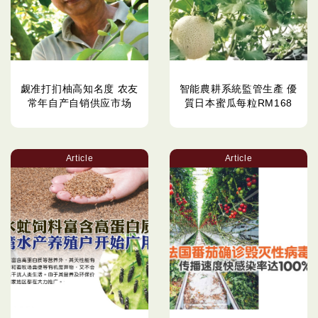
觑准打扪柚高知名度 农友
智能農耕系統監管生產 優
常年自产自销供应市场
質日本蜜瓜每粒RM168
Article
Article