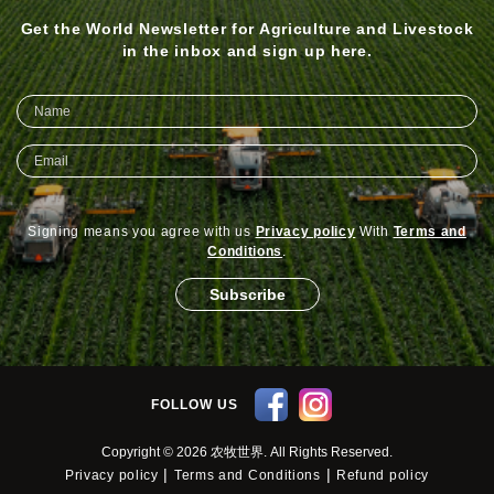
Get the World Newsletter for Agriculture and Livestock
in the inbox and sign up here.
Signing means you agree with us
Privacy policy
With
Terms and
Conditions
.
Subscribe
FOLLOW US
Copyright © 2026 农牧世界. All Rights Reserved.
|
|
Privacy policy
Terms and Conditions
Refund policy