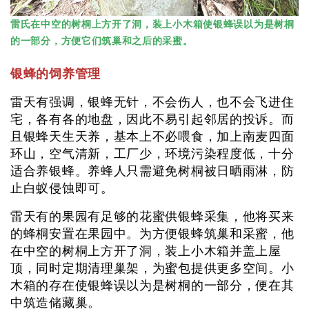
雷氏在中空的树桐上方开了洞，装上小木箱使银蜂误以为是树桐
的一部分，方便它们筑巢和之后的采蜜。
银蜂的饲养管理
雷天有强调，银蜂无针，不会伤人，也不会飞进住
宅，各有各的地盘，因此不易引起邻居的投诉。而
且银蜂天生天养，基本上不必喂食，加上南麦四面
环山，空气清新，工厂少，环境污染程度低，十分
适合养银蜂。养蜂人只需避免树桐被日晒雨淋，防
止白蚁侵蚀即可。
雷天有的果园有足够的花蜜供银蜂采集，他将买来
的蜂桐安置在果园中。为方便银蜂筑巢和采蜜，他
在中空的树桐上方开了洞，装上小木箱并盖上屋
顶，同时定期清理巢架，为蜜包提供更多空间。小
木箱的存在使银蜂误以为是树桐的一部分，便在其
中筑造储藏巢。