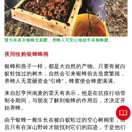
雷天有表示银蜂无刺蜜，养蜂人可安心地徒手采集蜂蜜。
夜间收购银蜂蜂桐
银蜂和燕子一样，都是大自然的产物。只要有被白
蚁蛀蚀过的树木，自然会引来银蜂前去造窝繁殖，
养蜂人无需砸资金“引峰”，蜂窝便会蜂蜜满满。
来自彭亨州南麦的雷天有表示，他是在抗疫行动管
制令期间，与朋友了解到银蜂的作用后，才决定开
始养蜂。
由于银蜂一般生长在被白蚁蛀过的空心树桐里，而
且只有在深山野岭才能找到它们的踪迹，于是他们