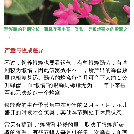
珊瑚藤的花期较长，而且花蜜丰富、香甜，是银蜂喜欢的蜜源之
一。
产量与收成差异
不过，饲养银蜂也要看运气，有些银蜂勤劳，有些
则较为懒惰，因此筑窝效率不一，所产出的蜂蜜数
量也相差甚远。勤劳的蜂窝每个月可产下大约１公
升蜂蜜，而“懒惰”的银蜂则碌碌无为，一年下来甚
至都无法筑造一个蜂窝。
银蜂蜜的生产季节集中在每年的２月～７月，花儿
盛开的时候才会筑巢，其他季节则处于休息状态。
雷天有提到：“蜂蜜和花粉的量，取决于银蜂所获
取的资源。有些养蜂人每月可采集一次蜂蜜，而有