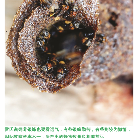
雷氏说饲养银蜂也要看运气，有些银蜂勤劳，有些则较为懒惰，
因此筑窝效率不一，所产出的蜂蜜数量也相差甚远。