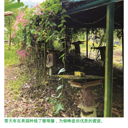
雷天有在果园种植了珊瑚藤，为银蜂提供优质的蜜源。