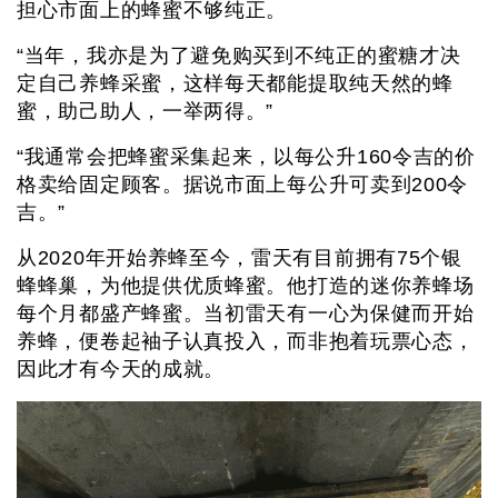
担心市面上的蜂蜜不够纯正。
“当年，我亦是为了避免购买到不纯正的蜜糖才决
定自己养蜂采蜜，这样每天都能提取纯天然的蜂
蜜，助己助人，一举两得。”
“我通常会把蜂蜜采集起来，以每公升160令吉的价
格卖给固定顾客。据说市面上每公升可卖到200令
吉。”
从2020年开始养蜂至今，雷天有目前拥有75个银
蜂蜂巢，为他提供优质蜂蜜。他打造的迷你养蜂场
每个月都盛产蜂蜜。当初雷天有一心为保健而开始
养蜂，便卷起袖子认真投入，而非抱着玩票心态，
因此才有今天的成就。