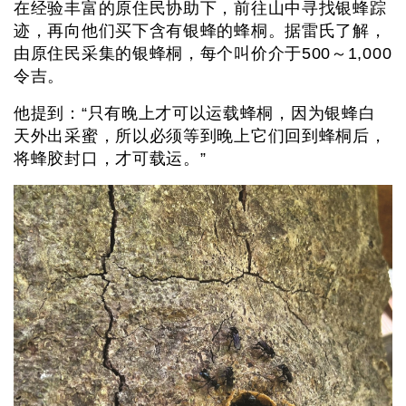
在经验丰富的原住民协助下，前往山中寻找银蜂踪
迹，再向他们买下含有银蜂的蜂桐。据雷氏了解，
由原住民采集的银蜂桐，每个叫价介于500～1,000
令吉。
他提到：“只有晚上才可以运载蜂桐，因为银蜂白
天外出采蜜，所以必须等到晚上它们回到蜂桐后，
将蜂胶封口，才可载运。”