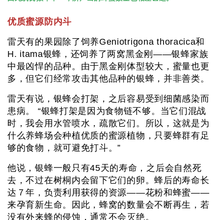
优质蜜源防内斗
雷天有的果园除了饲养Geniotrigona thoracica和
H. itama银蜂，还饲养了两窝黑金刚——银蜂家族
中最凶悍的品种。由于黑金刚体型较大，蜜量也更
多，但它们经常攻击其他品种的银蜂，并非善类。
雷天有说，银蜂会打架，之后容易受到细菌感染而
患病。 “银蜂打架是因为食物链不够。当它们混战
时，我会用水管喷水，疏散它们。所以，这就是为
什么养蜂场会种植优质的蜜源植物，只要蜂群有足
够的食物，就可避免打斗。”
他说，银蜂一般只有45天的寿命，之后会自然死
去，不过在树桐内会留下它们的卵。蜂后的寿命长
达７年，负责利用获得的资源——花粉和蜂蜜——
来孕育新生命。因此，蜂窝的数量会不断再生，若
没有外来蜂的侵蚀，通常不会灭绝。