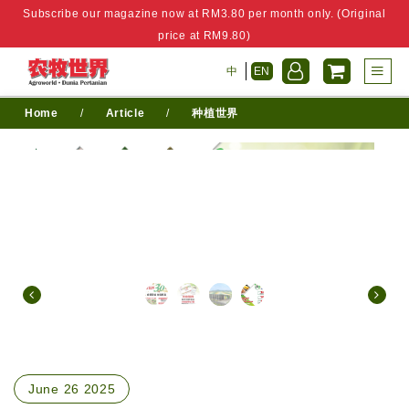
Subscribe our magazine now at RM3.80 per month only. (Original
price at RM9.80)
中
EN
Home
/
Article
/
种植世界
June 26 2025