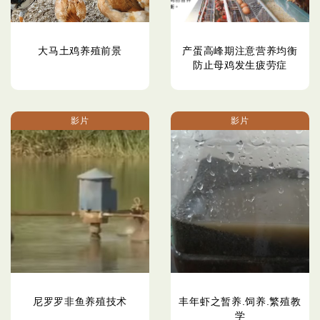
大马土鸡养殖前景
产蛋高峰期注意营养均衡
防止母鸡发生疲劳症
影片
影片
尼罗罗非鱼养殖技术
丰年虾之暂养.饲养.繁殖教
学