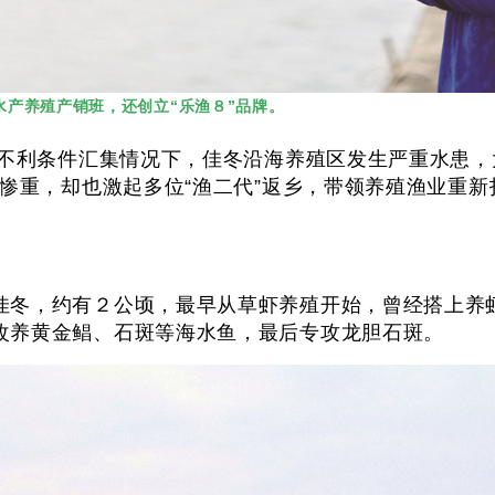
产养殖产销班，还创立“乐渔８”品牌。
有不利条件汇集情况下，佳冬沿海养殖区发生严重水患
常惨重，却也激起多位“渔二代”返乡，带领养殖渔业重新
佳冬，约有２公顷，最早从草虾养殖开始，曾经搭上养
改养黄金鲳、石斑等海水鱼，最后专攻龙胆石斑。