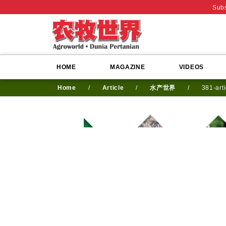
Subs
HOME
MAGAZINE
VIDEOS
Home
/
Article
/
水产世界
/
381-art