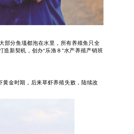
，大部分鱼塭都泡在水里，所有养殖鱼只全
打造新契机，创办“乐渔８”水产养殖产销班
虾黄金时期，后来草虾养殖失败，陆续改