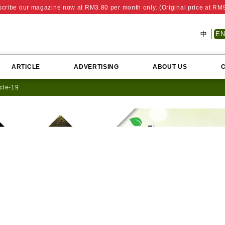
cribe our magazine now at RM3.80 per month only. (Original price at RM
中
E
ARTICLE
ADVERTISING
ABOUT US
icle-19