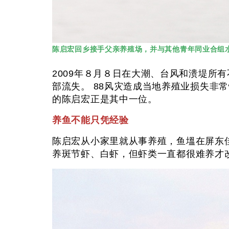
陈启宏回乡接手父亲养殖场，并与其他青年同业合组水
2009年８月８日在大潮、台风和溃堤所
部流失。 88风灾造成当地养殖业损失非
的陈启宏正是其中一位。
养鱼不能只凭经验
陈启宏从小家里就从事养殖，鱼塭在屏东
养斑节虾、白虾，但虾类一直都很难养才