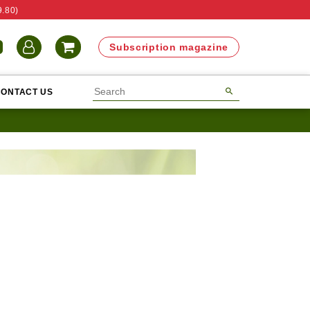
9.80)
N
Subscription magazine
CONTACT US